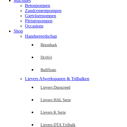
Machines
Betonpompen
Zandcementpompen
Gietvloerpompen
Pleisterpompen
Occasions
Shop
Handgereedschap
Betonhark
Drijfrij
Bullfloats
Lievers Afwerkspanen & Trilbalken
Lievers Duoscreed
Lievers HAL Serie
Lievers K Serie
Lievers DTA Trilbalk