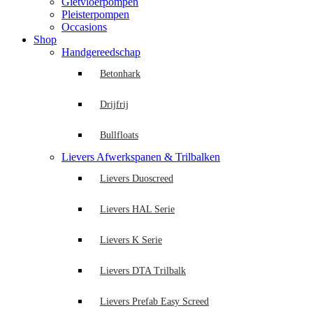
Gietvloerpompen
Pleisterpompen
Occasions
Shop
Handgereedschap
Betonhark
Drijfrij
Bullfloats
Lievers Afwerkspanen & Trilbalken
Lievers Duoscreed
Lievers HAL Serie
Lievers K Serie
Lievers DTA Trilbalk
Lievers Prefab Easy Screed