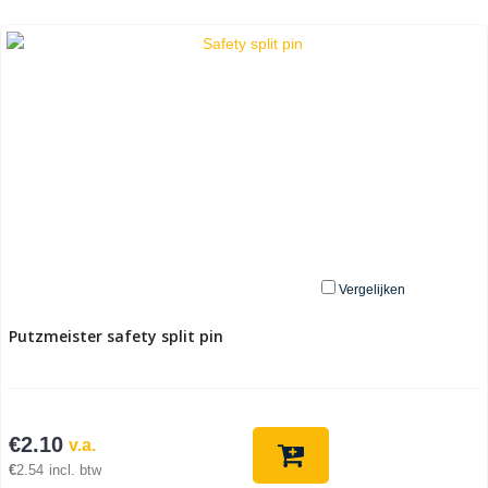
Vergelijken
Putzmeister safety split pin
€
2.10
v.a.
€
2.54
incl. btw