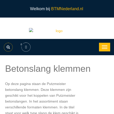
Welkom bij
BTMNederland.nl
0
Betonslang klemmen
Op deze pagina staan de Putzmeister
betonslang klemmen. Deze klemmen zijn
geschikt voor het koppelen van Putzmeister
betonslangen. In het assortiment staan
verschillende formaten klemmen. In de titel
staat voor welk type slang de klem geschikt is.