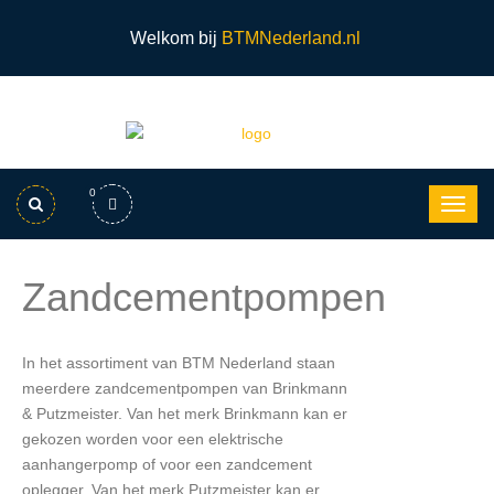
Welkom bij
BTMNederland.nl
0
Zandcementpompen
In het assortiment van BTM Nederland staan
meerdere zandcementpompen van Brinkmann
& Putzmeister. Van het merk Brinkmann kan er
gekozen worden voor een elektrische
aanhangerpomp of voor een zandcement
oplegger. Van het merk Putzmeister kan er