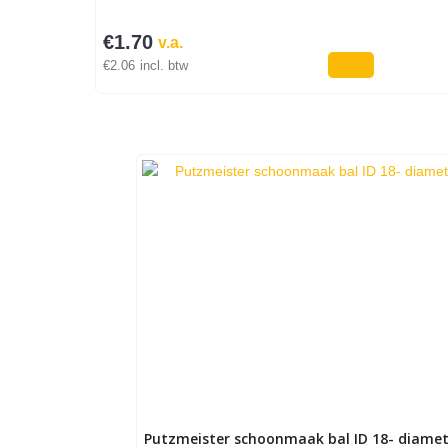
€
1.70
v.a.
€
2.06
incl. btw
Putzmeister schoonmaak bal ID 18- diamet