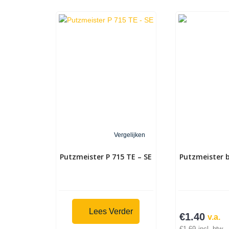
Vergelijken
Putzmeister P 715 TE – SE
Putzmeister b
Lees Verder
€
1.40
v.a.