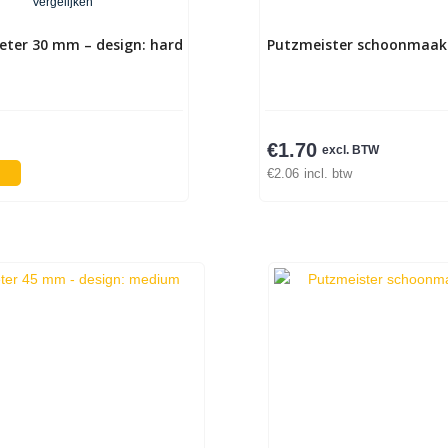
Vergelijken
eter 30 mm – design: hard
Putzmeister schoonmaak b
€
1.70
excl. BTW
€
2.06
incl. btw