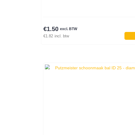
€
1.50
excl. BTW
€
1.82
incl. btw