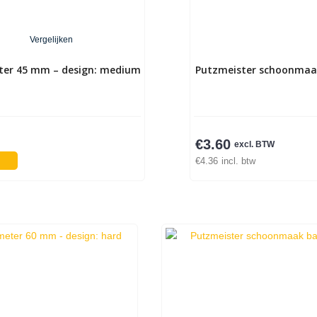
Vergelijken
eter 45 mm – design: medium
Putzmeister schoonmaak
€
3.60
excl. BTW
€
4.36
incl. btw