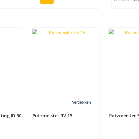
€
2.06
incl. bt
Vergelijken
ting ID 50
Putzmeister RV 15
Putzmeister