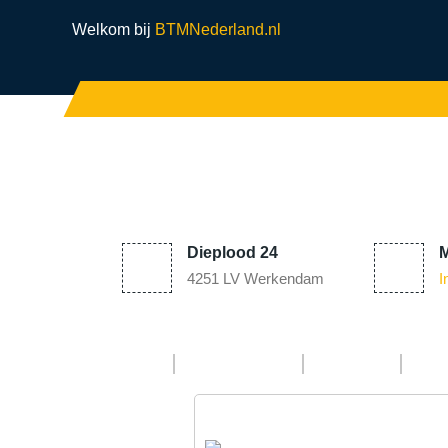
Welkom bij
BTMNederland.nl
Dieplood 24
M
4251 LV Werkendam
I
Home
Machines
Shop
Se