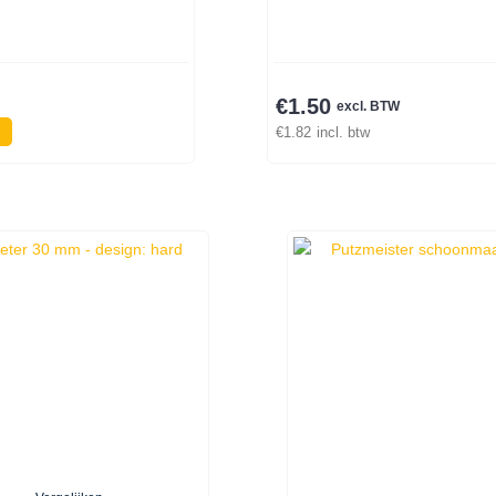
€
1.50
excl. BTW
€
1.82
incl. btw