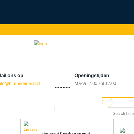
ail
ons op
Openingstijden
nfo@
btmnederland.nl
Ma-Vr: 7.00 Tot 17.00
rvice
Nieuws
Contact
Lievers Afwerkspanen &