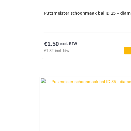
Putzmeister schoonmaak bal ID 25 – diam
€
1.50
excl. BTW
€
1.82
incl. btw