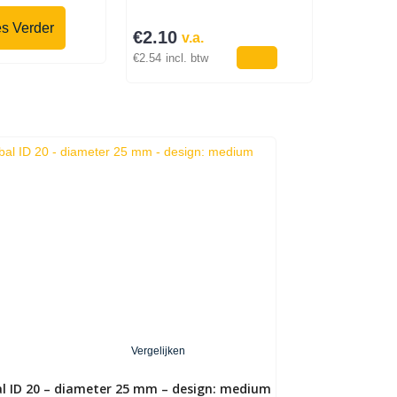
s Verder
€
2.10
v.a.
€
2.54
incl. btw
Vergelijken
 ID 20 – diameter 25 mm – design: medium