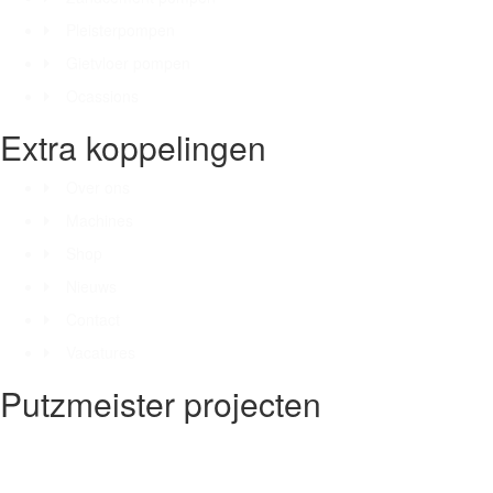
Pleisterpompen
Gietvloer pompen
Ocassions
Extra koppelingen
Over ons
Machines
Shop
Nieuws
Contact
Vacatures
Putzmeister projecten