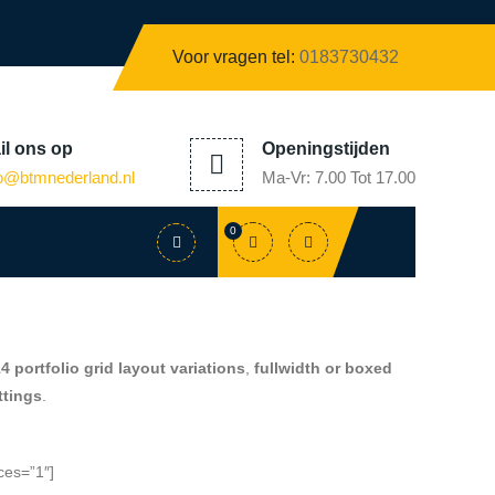
Voor vragen tel:
0183730432
il
ons op
Openingstijden
fo@
btmnederland.nl
Ma-Vr: 7.00 Tot 17.00
0
4 portfolio grid layout variations
,
fullwidth or boxed
ttings
.
ces=”1″]