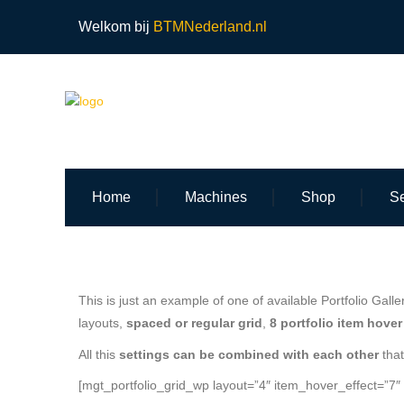
Welkom bij
BTMNederland.nl
Home
Machines
Shop
Se
This is just an example of one of available Portfolio Ga
layouts,
spaced or regular grid
,
8 portfolio item hove
All this
settings can be combined with each other
that
[mgt_portfolio_grid_wp layout=”4″ item_hover_effect=”7″ 