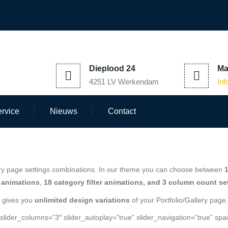
Dieplood 24
Ma
4251 LV Werkendam
In
rvice
Nieuws
Contact
llery page settings combinations. In our theme you can choose between
1
r animations
,
18 category filter animations, and 3 column count se
 gives you
unlimited design variations
of your Portfolio/Gallery page.
slider_columns=”3″ slider_autoplay=”true” slider_navigation=”true” spa