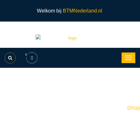
Welkom bij
BTMNederland.nl
0
Putzmeister Eindslang SK 65
Home
Shop