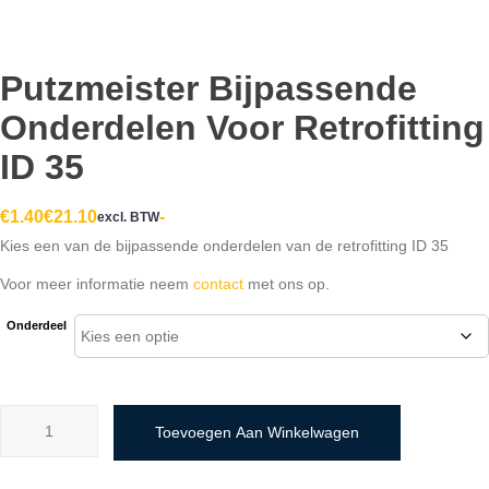
Putzmeister Bijpassende
Onderdelen Voor Retrofitting
ID 35
Prijsklasse:
€
1.40
€
21.10
-
excl. BTW
Kies een van de bijpassende onderdelen van de retrofitting ID 35
€1.40
tot
Voor meer informatie neem
contact
met ons op.
€21.10
Onderdeel
Putzmeister
Toevoegen Aan Winkelwagen
bijpassende
onderdelen