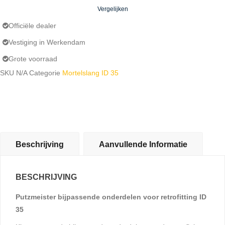
voor
Vergelijken
retrofitting
ID
Officiële dealer
35
Vestiging in Werkendam
aantal
Grote voorraad
SKU
N/A
Categorie
Mortelslang ID 35
Beschrijving
Aanvullende Informatie
BESCHRIJVING
Putzmeister bijpassende onderdelen voor retrofitting ID
35