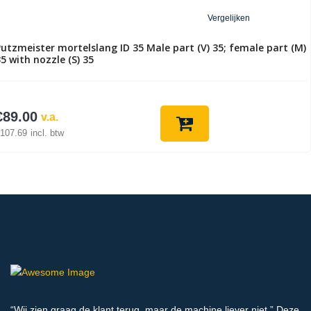
Vergelijken
Putzmeister mortelslang ID 35 Male part (V) 35; female part (M)
5 with nozzle (S) 35
€
89.00
v.a.
107.69
incl. btw
“Wij zien graag de klant terug, maar de machine liever niet.” Deze