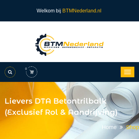
Welkom bij
BTMNederland.nl
0
Lievers DTA Betontrilbalk
(exclusief Rol & Aandrijving)
Home
Shop