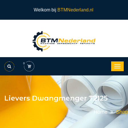
Welkom bij
BTMNederland.nl
0
Lievers Dwangmenger T2125
Home
Shop