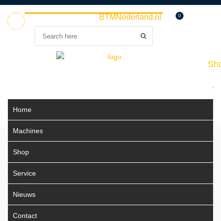
Welkom bij
BTMNederland.nl
0
Home
Sho
Home
Machines
Shop
Service
Nieuws
Contact