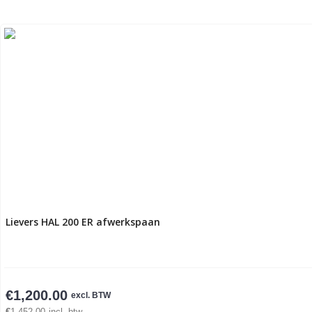
Lievers HAL 200 ER afwerkspaan
€
1,200.00
excl. BTW
€
1,452.00
incl. btw