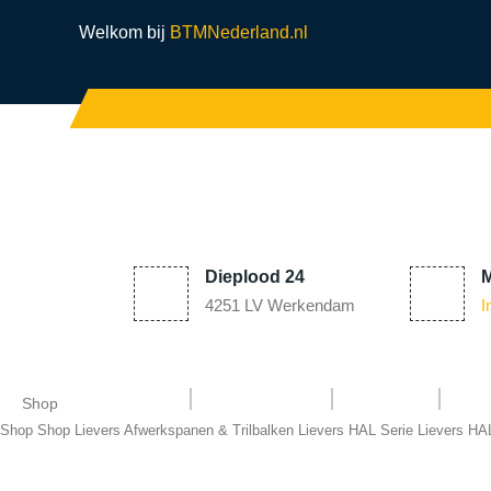
Welkom bij
BTMNederland.nl
Dieplood 24
M
4251 LV Werkendam
I
Home
Machines
Shop
Se
Shop
Shop
Shop
Lievers Afwerkspanen & Trilbalken
Lievers HAL Serie
Lievers HA