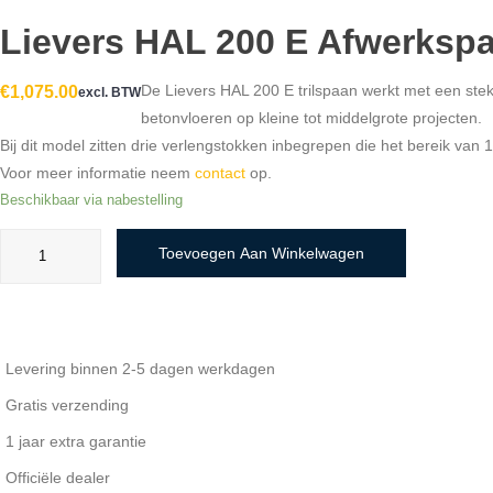
Lievers HAL 200 E Afwerksp
De Lievers HAL 200 E trilspaan werkt met een stek
€
1,075.00
excl. BTW
betonvloeren op kleine tot middelgrote projecten.
Bij dit model zitten drie verlengstokken inbegrepen die het bereik van 
Voor meer informatie neem
contact
op.
Beschikbaar via nabestelling
Lievers
Toevoegen Aan Winkelwagen
HAL
200
E
afwerkspaan
aantal
Levering binnen 2-5 dagen werkdagen
Gratis verzending
1 jaar extra garantie
Officiële dealer