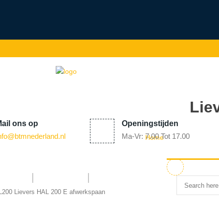
Lie
ail
ons op
Openingstijden
nfo@
btmnederland.nl
Ma-Vr: 7.00 Tot 17.00
Home
rvice
Nieuws
Contact
L200
Lievers HAL 200 E afwerkspaan