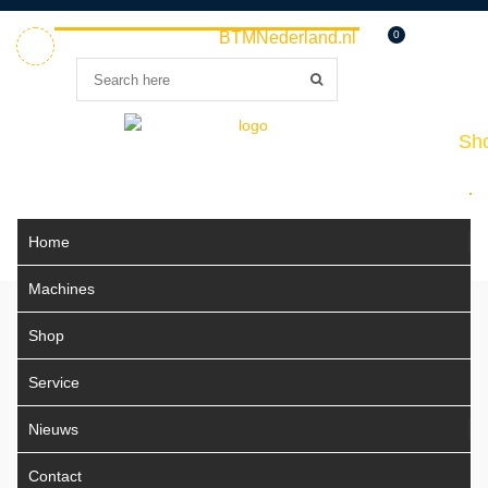
Welkom bij
BTMNederland.nl
0
Home
Sho
Home
Machines
Shop
Service
Nieuws
Contact