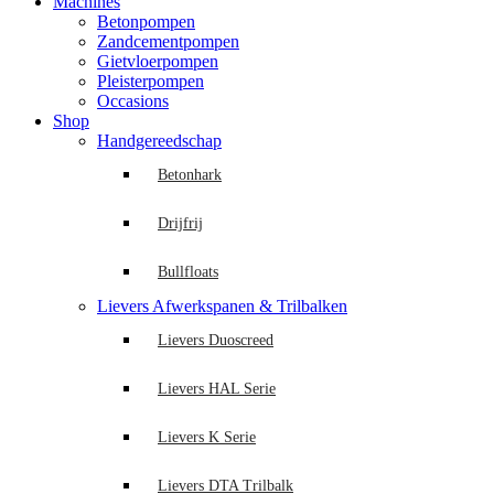
Machines
Betonpompen
Zandcementpompen
Gietvloerpompen
Pleisterpompen
Occasions
Shop
Handgereedschap
Betonhark
Drijfrij
Bullfloats
Lievers Afwerkspanen & Trilbalken
Lievers Duoscreed
Lievers HAL Serie
Lievers K Serie
Lievers DTA Trilbalk