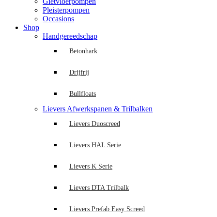
Gietvloerpompen
Pleisterpompen
Occasions
Shop
Handgereedschap
Betonhark
Drijfrij
Bullfloats
Lievers Afwerkspanen & Trilbalken
Lievers Duoscreed
Lievers HAL Serie
Lievers K Serie
Lievers DTA Trilbalk
Lievers Prefab Easy Screed