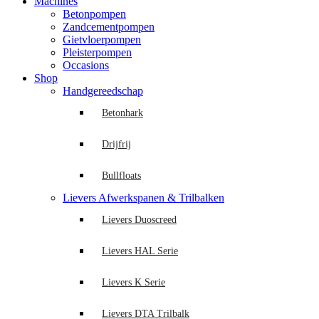
Machines
Betonpompen
Zandcementpompen
Gietvloerpompen
Pleisterpompen
Occasions
Shop
Handgereedschap
Betonhark
Drijfrij
Bullfloats
Lievers Afwerkspanen & Trilbalken
Lievers Duoscreed
Lievers HAL Serie
Lievers K Serie
Lievers DTA Trilbalk