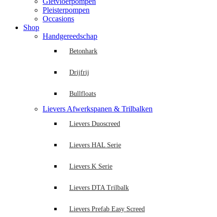
Gietvloerpompen
Pleisterpompen
Occasions
Shop
Handgereedschap
Betonhark
Drijfrij
Bullfloats
Lievers Afwerkspanen & Trilbalken
Lievers Duoscreed
Lievers HAL Serie
Lievers K Serie
Lievers DTA Trilbalk
Lievers Prefab Easy Screed