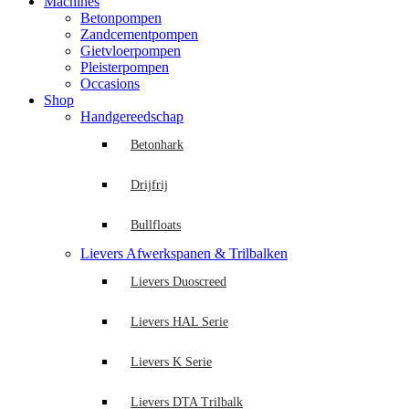
Machines
Betonpompen
Zandcementpompen
Gietvloerpompen
Pleisterpompen
Occasions
Shop
Handgereedschap
Betonhark
Drijfrij
Bullfloats
Lievers Afwerkspanen & Trilbalken
Lievers Duoscreed
Lievers HAL Serie
Lievers K Serie
Lievers DTA Trilbalk