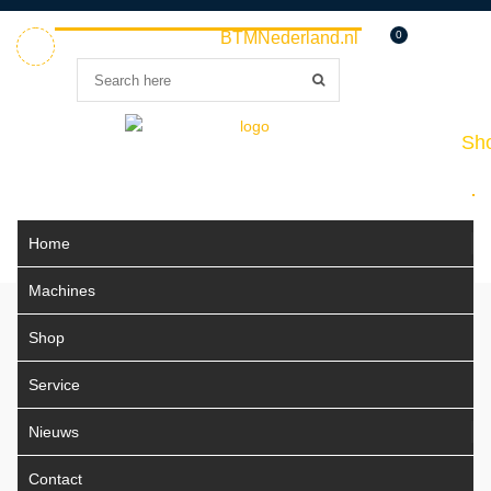
Welkom bij
BTMNederland.nl
0
Home
Sho
Home
Machines
Shop
Service
Nieuws
Contact