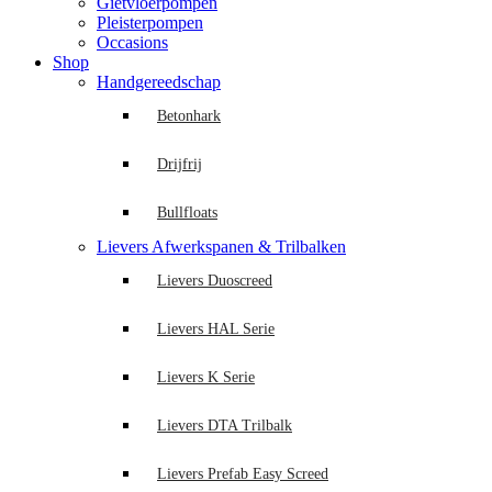
Gietvloerpompen
Pleisterpompen
Occasions
Shop
Handgereedschap
Betonhark
Drijfrij
Bullfloats
Lievers Afwerkspanen & Trilbalken
Lievers Duoscreed
Lievers HAL Serie
Lievers K Serie
Lievers DTA Trilbalk
Lievers Prefab Easy Screed