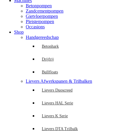
Machines
Betonpompen
Zandcementpompen
Gietvloerpompen
Pleisterpompen
Occasions
Shop
Handgereedschap
Betonhark
Drijfrij
Bullfloats
Lievers Afwerkspanen & Trilbalken
Lievers Duoscreed
Lievers HAL Serie
Lievers K Serie
Lievers DTA Trilbalk