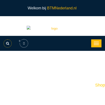
Welkom bij
BTMNederland.nl
0
Lievers Vlindermachine LTM 900
ER Elektrisch
Home
Shop