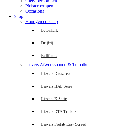
Gietvloerpompen
Pleisterpompen
Occasions
Shop
Handgereedschap
Betonhark
Drijfrij
Bullfloats
Lievers Afwerkspanen & Trilbalken
Lievers Duoscreed
Lievers HAL Serie
Lievers K Serie
Lievers DTA Trilbalk
Lievers Prefab Easy Screed