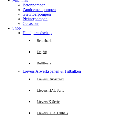
Machines
Betonpompen
Zandcementpompen
Gietvloerpompen
Pleisterpompen
Occasions
Shop
Handgereedschap
Betonhark
Drijfrij
Bullfloats
Lievers Afwerkspanen & Trilbalken
Lievers Duoscreed
Lievers HAL Serie
Lievers K Serie
Lievers DTA Trilbalk