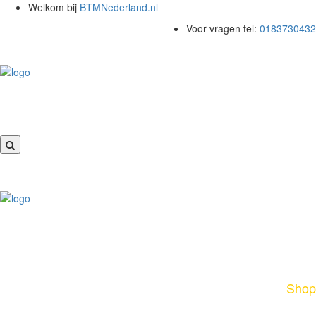
Welkom bij
BTMNederland.nl
0
Voor vragen tel:
0183730432
Putzmeister schoonmaak bal ID
40 – diameter 50 mm – design:
hard
Home
Shop