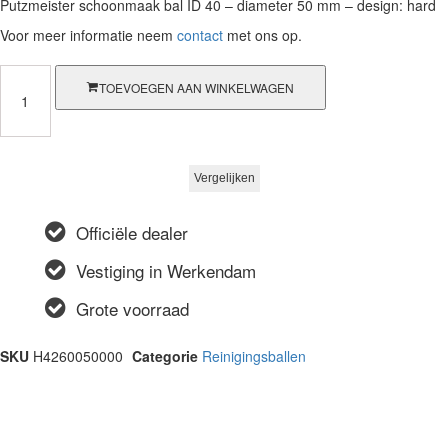
Putzmeister schoonmaak bal ID 40 – diameter 50 mm – design: hard
Voor meer informatie neem
contact
met ons op.
Putzmeister
TOEVOEGEN AAN WINKELWAGEN
schoonmaak
bal
ID
40
-
Vergelijken
diameter
50
Officiële dealer
mm
-
Vestiging in Werkendam
design:
hard
Grote voorraad
aantal
SKU
H4260050000
Categorie
Reinigingsballen