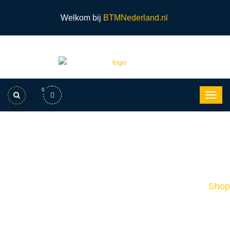
Welkom bij
BTMNederland.nl
0
Putzmeister- Stator En Rotor – D6-
3
Home
Shop