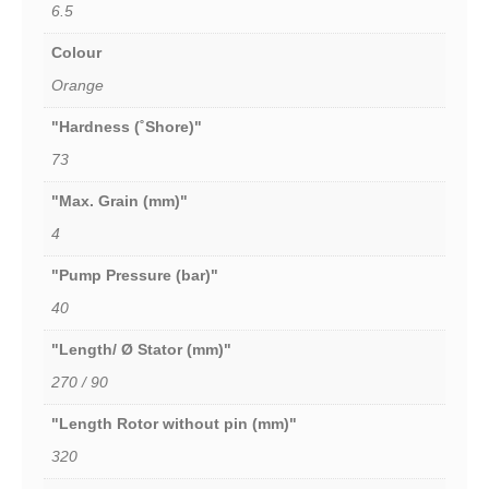
6.5
Colour
Orange
"Hardness (˚Shore)"
73
"Max. Grain (mm)"
4
"Pump Pressure (bar)"
40
"Length/ Ø Stator (mm)"
270 / 90
"Length Rotor without pin (mm)"
320